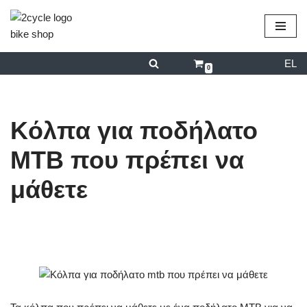
περιεχόμενο
Μεταπηδήστε
στο
EL
περιεχόμενο
0
Kόλπα για ποδήλατο
ΜΤΒ που πρέπει να
μάθετε
από
admin
16/12/2024