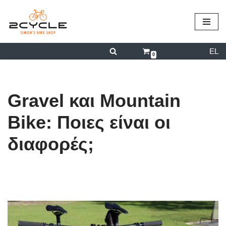
περιεχόμενο
Μεταπηδήστε
στο
EL
περιεχόμενο
0
Gravel και Mountain
Bike: Ποιες είναι οι
διαφορές;
από
admin
20/01/2025