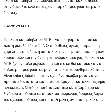
ελαστικά ποδηλάτων βουνού, διατηρώντας καλή απόδοση
στην άσφαλτο ενώ παρέχουν επαρκή πρόσφυση σε μικτό
έδαφος.
Ελαστικά MTB
Τα ελαστικά ποδηλάτου MTB είναι πιο φαρδιά, με τυπικά
πλάτη μεταξύ 2″ και 2,4″. Ο πρόσθετος όγκος επιτρέπει τη
χαμηλή πίεση αέρα, η οποία βελτιώνει την απορρόφηση των
κραδασμών και την άνεση σε ανώμαλο έδαφος. Τα ελαστικά
MTB έχουν πολύ μεγαλύτερα και πιο επιθετικά τακάκια για
καλύτερη πρόσφυση σε μονοπάτια και σε συνθήκες λάσπης.
Είναι επίσης tubeless, με ενισχυμένα περιβλήματα για να
προστατεύονται από κοψίματα σε βράχους και άλλα αιχμηρά
αντικείμενα. Ωστόσο, αυτά τα ελαστικά είναι βαρύτερα και
λιγότερο αποδοτικά σε ασφαλτοστρωμένους δρόμους λόγω
του σχεδιασμού τους και της αυξημένης αντίστασης κύλισης.