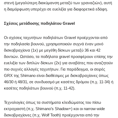
στενή (μεγαλύτερη διακύμανση μεταξύ των γραναζιών), αυτή
η διαμόρφωση υπερέχει σε ευελιξία για διαφορετικά εδάφη.
Σχέσεις μετάδοσης ποδηλάτου Gravel
Οι σχέσεις ταχυτήτων ποδηλάτων Gravel προέρχονται από
την ποδηλασία βουνού, χρησιμοποιούν συχνά έναν μονό
δισκοβραχίονα (1x) με μεγέθη δίσκων μεταξύ 36 και 42
δοντιών. Ωστόσο, τα ποδήλατα gravel προσφέρουν επίσης την
ευελιξία των διπλών δίσκων (2x) για αναβάτες που αναζητούν
πιο συχνές αλλαγές ταχυτήτων. Για παράδειγμα, οι σειρές
GRX της Shimano είναι διαθέσιμες με δισκοβραχίονες όπως
46/30 ή 48/31, σε συνδυασμό με κασέτες δρόμου (π.χ. 11-34) ή
κασέτες ποδηλάτων βουνού (π.χ. 11-42).
Τεχνολογίες όπως τα συστήματα κλειδώματος του πίσω
εκτροχιαστή (π.χ. Shimano’s Shadow+) και οι narrow-wide
δισκοβραχίονες (π.χ. Wolf Tooth) προέρχονται από την