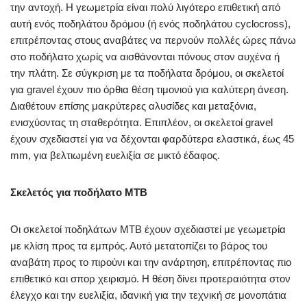
την αντοχή. Η γεωμετρία είναι πολύ λιγότερο επιθετική από
αυτή ενός ποδηλάτου δρόμου (ή ενός ποδηλάτου cyclocross),
επιτρέποντας στους αναβάτες να περνούν πολλές ώρες πάνω
στο ποδήλατο χωρίς να αισθάνονται πόνους στον αυχένα ή
την πλάτη. Σε σύγκριση με τα ποδήλατα δρόμου, οι σκελετοί
για gravel έχουν πιο όρθια θέση τιμονιού για καλύτερη άνεση.
Διαθέτουν επίσης μακρύτερες αλυσίδες και μεταξόνια,
ενισχύοντας τη σταθερότητα. Επιπλέον, οι σκελετοί gravel
έχουν σχεδιαστεί για να δέχονται φαρδύτερα ελαστικά, έως 45
mm, για βελτιωμένη ευελιξία σε μικτό έδαφος.
Σκελετός για ποδήλατο MTB
Οι σκελετοί ποδηλάτων MTB έχουν σχεδιαστεί με γεωμετρία
με κλίση προς τα εμπρός. Αυτό μετατοπίζει το βάρος του
αναβάτη προς το πιρούνι και την ανάρτηση, επιτρέποντας πιο
επιθετικό και σπορ χειρισμό. Η θέση δίνει προτεραιότητα στον
έλεγχο και την ευελιξία, ιδανική για την τεχνική σε μονοπάτια