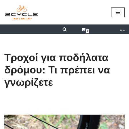
περιεχόμενο
Μεταπηδήστε
στο
EL
περιεχόμενο
0
Τροχοί για ποδήλατα
δρόμου: Τι πρέπει να
γνωρίζετε
από
admin
03/01/2022