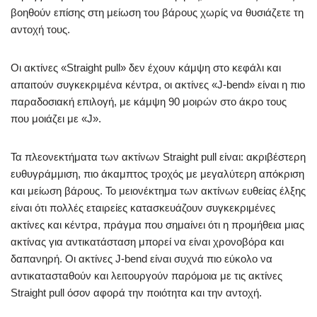
βοηθούν επίσης στη μείωση του βάρους χωρίς να θυσιάζετε τη
αντοχή τους.
Οι ακτίνες «Straight pull» δεν έχουν κάμψη στο κεφάλι και
απαιτούν συγκεκριμένα κέντρα, οι ακτίνες «J-bend» είναι η πιο
παραδοσιακή επιλογή, με κάμψη 90 μοιρών στο άκρο τους
που μοιάζει με «J».
Τα πλεονεκτήματα των ακτίνων Straight pull είναι: ακριβέστερη
ευθυγράμμιση, πιο άκαμπτος τροχός με μεγαλύτερη απόκριση
και μείωση βάρους. Το μειονέκτημα των ακτίνων ευθείας έλξης
είναι ότι πολλές εταιρείες κατασκευάζουν συγκεκριμένες
ακτίνες και κέντρα, πράγμα που σημαίνει ότι η προμήθεια μιας
ακτίνας για αντικατάσταση μπορεί να είναι χρονοβόρα και
δαπανηρή. Οι ακτίνες J-bend είναι συχνά πιο εύκολο να
αντικατασταθούν και λειτουργούν παρόμοια με τις ακτίνες
Straight pull όσον αφορά την ποιότητα και την αντοχή.