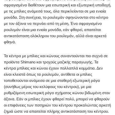
σφραγισμένα διαθέτουν μια εσωτερική και εξωτερική υποδοχή,
με τις μπίλιες ανάμεσά τους, όλα περικλείονται σε μια ενιαία
μονάδα. Στη συνέχεια, το ρουλεμάν σφηνώνονται στο κέντρο
με τον άξονα να περνάει από τη μέση. Ένα σφραγισμένο
ρουλεμάν είναι μια ενιαία μονάδα, εάν φθαρεί, απαιτείται
αντικατάσταση ολόκληρου του ρουλεμάν, αλλά είναι αρκετά
φθηνά.
Τα κέντρα με μπίλιες και κώνους συναντιούνται πιο συχνά σε
προϊόντα Shimano και τροχούς μαζικής παραγωγής. Τα
κέντρα μπίλιας και κώνου έχουν πολλαπλά κομμάτια. Δεν
είναι κλειστά όπως τα ρουλεμάν, αντίθετα οι μπίλιες
τοποθετούνται ανάμεσα σε μια σταθερή εξωτερική ράγα
(συνήθως μέρος του κελύφους του κέντρου), με μια
ρυθμιζόμενη εσωτερική ράγα σχήματος κώνου βιδωμένη στον
άξονα. Εάν οι μπίλιες έχουν φθαρεί πολύ, μπορεί να φθαρούν
οι επιφάνειες των ποτηριών του κέντρου προκαλώντας αρκετή
ζημιά ώστε να απαιτείται πλήρης αντικατάσταση του κέντρου.