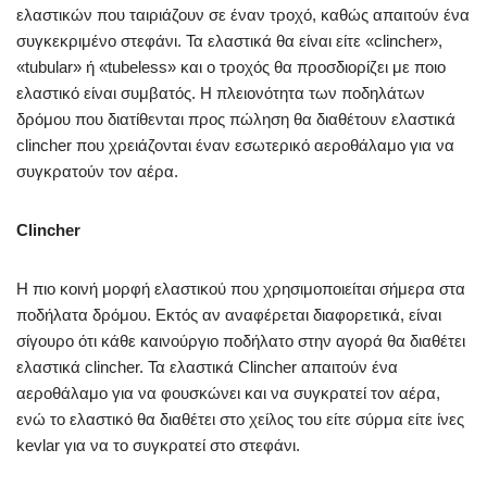
ελαστικών που ταιριάζουν σε έναν τροχό, καθώς απαιτούν ένα
συγκεκριμένο στεφάνι. Τα ελαστικά θα είναι είτε «clincher»,
«tubular» ή «tubeless» και ο τροχός θα προσδιορίζει με ποιο
ελαστικό είναι συμβατός. Η πλειονότητα των ποδηλάτων
δρόμου που διατίθενται προς πώληση θα διαθέτουν ελαστικά
clincher που χρειάζονται έναν εσωτερικό αεροθάλαμο για να
συγκρατούν τον αέρα.
Clincher
Η πιο κοινή μορφή ελαστικού που χρησιμοποιείται σήμερα στα
ποδήλατα δρόμου. Εκτός αν αναφέρεται διαφορετικά, είναι
σίγουρο ότι κάθε καινούργιο ποδήλατο στην αγορά θα διαθέτει
ελαστικά clincher. Τα ελαστικά Clincher απαιτούν ένα
αεροθάλαμο για να φουσκώνει και να συγκρατεί τον αέρα,
ενώ το ελαστικό θα διαθέτει στο χείλος του είτε σύρμα είτε ίνες
kevlar για να το συγκρατεί στο στεφάνι.