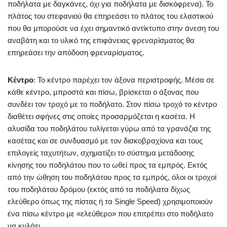
ποδήλατα με δαγκάνες, όχι για ποδήλατα με δισκόφρενα). Το
πλάτος του στεφανιού θα επηρεάσει το πλάτος του ελαστικού
που θα μπορούσε να έχει σημαντικό αντίκτυπο στην άνεση του
αναβάτη και το υλικό της επιφάνειας φρεναρίσματος θα
επηρεάσει την απόδοση φρεναρίσματος.
Κέντρο
: Το κέντρο παρέχει τον άξονα περιστροφής. Μέσα σε
κάθε κέντρο, μπροστά και πίσω, βρίσκεται ο άξονας που
συνδέει τον τροχό με το ποδήλατο. Στον πίσω τροχό το κέντρο
διαθέτει σφήνες στις οποίες προσαρμόζεται η κασέτα. Η
αλυσίδα του ποδηλάτου τυλίγεται γύρω από τα γρανάζια της
κασέτας και σε συνδυασμό με τον δισκοβραχίονα και τους
επιλογείς ταχυτήτων, σχηματίζει το σύστημα μετάδοσης
κίνησης του ποδηλάτου που το ωθεί προς τα εμπρός. Εκτός
από την ώθηση του ποδηλάτου προς τα εμπρός, όλοι οι τροχοί
του ποδηλάτου δρόμου (εκτός από τα ποδήλατα δίχως
ελεύθερο όπως της πίστας ή τα Single Speed) χρησιμοποιούν
ένα πίσω κέντρο με «ελεύθερο» που επιτρέπει στο ποδήλατο
να κυλάει.