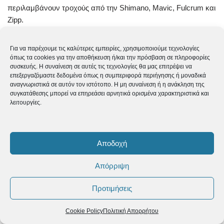
περιλαμβάνουν τροχούς από την Shimano, Mavic, Fulcrum και
Zipp.
Αντίθετα, οι χειροποίητοι τροχοί είναι μοναδικοί, με κέντρα,
Για να παρέχουμε τις καλύτερες εμπειρίες, χρησιμοποιούμε τεχνολογίες
όπως τα cookies για την αποθήκευση ή/και την πρόσβαση σε πληροφορίες
ακτίνες, καψούλια και στεφάνια της επιλογής σας που
συσκευής. Η συναίνεση σε αυτές τις τεχνολογίες θα μας επιτρέψει να
κατασκευάζονται κατά παραγγελία. Οι χειροποίητοι τροχοί
επεξεργαζόμαστε δεδομένα όπως η συμπεριφορά περιήγησης ή μοναδικά
είναι προσαρμοσμένοι έτσι να ταιριάζουν στις ακριβείς
αναγνωριστικά σε αυτόν τον ιστότοπο. Η μη συναίνεση ή η ανάκληση της
συγκατάθεσης μπορεί να επηρεάσει αρνητικά ορισμένα χαρακτηριστικά και
προτιμήσεις και ανάγκες του αναβάτη.
λειτουργίες.
Συντήρηση τροχού
Αποδοχή
Ακτινολόγηση
: αναφέρεται στην επιθεώρηση των τροχών
σας ώστε να είναι σε ευθεία γραμμή χωρίς απόκλιση. Εάν ο
Απόρριψη
τροχός σας δεν είναι σωστά ακτινολογημένος, μπορεί να
τρίβεται στα φρένα σας ή να επηρεάσει αρνητικά τον
Προτιμήσεις
χειρισμό του ποδηλάτου. Η προσαρμογή της τάσης των
ακτίνων είναι μια διαδικασία για την σωστή ακτινολόγηση
Cookie Policy
Πολιτική Απορρήτου
του τροχού σας που μπορεί να κάνει μόνο ένα