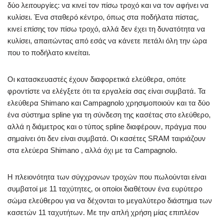
δύο λειτουργίες: να κινεί τον πίσω τροχό και να τον αφήνει να
κυλίσει. Ένα σταθερό κέντρο, όπως στα ποδήλατα πίστας,
κινεί επίσης τον πίσω τροχό, αλλά δεν έχει τη δυνατότητα να
κυλίσει, απαιτώντας από εσάς να κάνετε πετάλι όλη την ώρα
που το ποδήλατο κινείται.
Οι κατασκευαστές έχουν διαφορετικά ελεύθερα, οπότε
φροντίστε να ελέγξετε ότι τα εργαλεία σας είναι συμβατά. Τα
ελεύθερα Shimano και Campagnolo χρησιμοποιούν και τα δύο
ένα σύστημα spline για τη σύνδεση της κασέτας στο ελεύθερο,
αλλά η διάμετρος και ο τύπος spline διαφέρουν, πράγμα που
σημαίνει ότι δεν είναι συμβατά. Οι κασέτες SRAM ταιριάζουν
στα ελεύερα Shimano , αλλά όχι με τα Campagnolo.
Η πλειονότητα των σύγχρονων τροχών που πωλούνται είναι
συμβατοί με 11 ταχύτητες, οι οποίοι διαθέτουν ένα ευρύτερο
σώμα ελεύθερου για να δέχονται το μεγαλύτερο διάστημα των
κασετών 11 ταχυτήτων. Με την απλή χρήση μίας επιπλέον