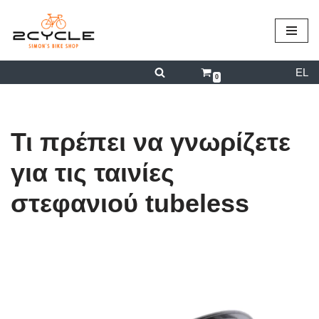
περιεχόμενο
Μεταπηδήστε
στο
EL
περιεχόμενο
0
Τι πρέπει να γνωρίζετε
για τις ταινίες
στεφανιού tubeless
από
admin
08/04/2024