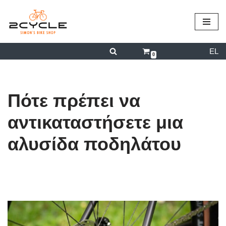
περιεχόμενο
Μεταπηδήστε
στο
EL
περιεχόμενο
0
Πότε πρέπει να
αντικαταστήσετε μια
αλυσίδα ποδηλάτου
από
admin
12/08/2024