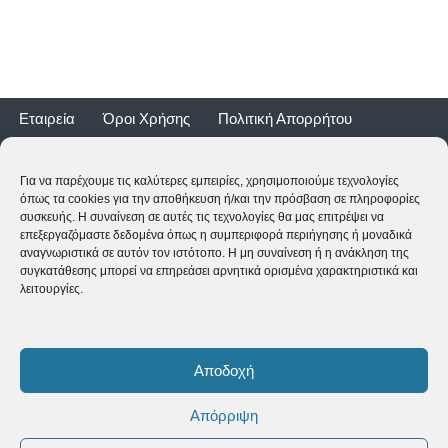
Εταιρεία
Όροι Χρήσης
Πολιτική Απορρήτου
Τρόποι Αποστολής
Τρόποι Πληρωμής
Επιστροφές
Εγγύηση ποδηλάτων
Για να παρέχουμε τις καλύτερες εμπειρίες, χρησιμοποιούμε τεχνολογίες
όπως τα cookies για την αποθήκευση ή/και την πρόσβαση σε πληροφορίες
συσκευής. Η συναίνεση σε αυτές τις τεχνολογίες θα μας επιτρέψει να
επεξεργαζόμαστε δεδομένα όπως η συμπεριφορά περιήγησης ή μοναδικά
αναγνωριστικά σε αυτόν τον ιστότοπο. Η μη συναίνεση ή η ανάκληση της
συγκατάθεσης μπορεί να επηρεάσει αρνητικά ορισμένα χαρακτηριστικά και
λειτουργίες.
2CYCLE - Ναυαρίνου 2 - 24500 ΚΥΠΑΡΙΣΣΙΑ
2761062177
-
shop@2cycle.gr
Αποδοχή
Δευ-Τετ-Σαβ 09:00-15:00 | Τρι-Πεμ-Παρ 10:00-18:00 | Κυρ
ΚΛΕΙΣΤΑ
Απόρριψη
Copyright ©
2026 2CYCLE All Rights Reserved