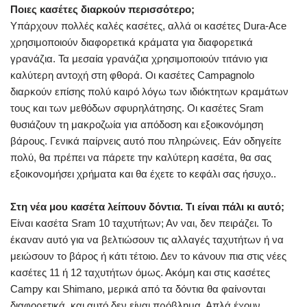
Ποιες κασέτες διαρκούν περισσότερο;
Υπάρχουν πολλές καλές κασέτες, αλλά οι κασέτες Dura-Ace
χρησιμοποιούν διαφορετικά κράματα για διαφορετικά
γρανάζια. Τα μεσαία γρανάζια χρησιμοποιούν τιτάνιο για
καλύτερη αντοχή στη φθορά. Οι κασέτες Campagnolo
διαρκούν επίσης πολύ καιρό λόγω των ιδιόκτητων κραμάτων
τους και των μεθόδων σφυρηλάτησης. Οι κασέτες Sram
θυσιάζουν τη μακροζωία για απόδοση και εξοικονόμηση
βάρους. Γενικά παίρνεις αυτό που πληρώνεις. Εάν οδηγείτε
πολύ, θα πρέπει να πάρετε την καλύτερη κασέτα, θα σας
εξοικονομήσει χρήματα και θα έχετε το κεφάλι σας ήσυχο..
Στη νέα μου κασέτα λείπουν δόντια. Τι είναι πάλι κι αυτό;
Είναι κασέτα Sram 10 ταχυτήτων; Αν ναι, δεν πειράζει. Το
έκαναν αυτό για να βελτιώσουν τις αλλαγές ταχυτήτων ή να
μειώσουν το βάρος ή κάτι τέτοιο. Δεν το κάνουν πια στις νέες
κασέτες 11 ή 12 ταχυτήτων όμως. Ακόμη και στις κασέτες
Campy και Shimano, μερικά από τα δόντια θα φαίνονται
διαφορετικά, και αυτό δεν είναι πρόβλημα. Απλά έχουν