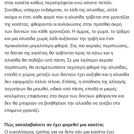
στην κασέτα καθώς περιστρέφεται ενώ κάνετε πετάλι.
Συνήθως υπάρχει ενδιάμεσα, το λάδι της αλυσίδας, αλλά
ακόμα κι έτσι, κάθε φορά που η αλυσίδα τρίβεται στα γρανάζια
της κασέτας, φθείρονται οι αυλακώσεις στην πρόσθια άκρη
των δοντιών του κάθε γραναζιού. Η άμμος, το χώμα, το τρίξιμο
και μια αλυσίδα χωρίς λάδι αυξάνουν την τριβή και έτσι
προκαλείται μεγαλύτερη φθορά. Στις πιο ακραίες περιπτώσεις,
τα δόντια της κασέτας θα τρίβονται προς τα κάτω και η
αλυσίδα θα πηδήξει υπό πίεση. Σε μια λιγότερο ακραία
περίπτωση, θα αντιμετωπίσετε ταχύτερη φθορά της αλυσίδας,
επειδή ο χώρος μεταξύ των δοντιών έχει αυξηθεί και η αλυσίδα
δεν εφαρμόζει πλέον τέλεια. Επίσης, η απόδοση της αλλαγής
ταχυτήτων θα μειωθεί, ειδικά υπό πίεση, επειδή οι μικρές
κεκλιμένες επιφάνειες στα άκρα των δοντιών φθείρονται και
δεν θα μπορούν να βοηθήσουν την αλυσίδα να ανέβει στο
επόμενο γρανάζι.
Πώς καταλαβαίνετε αν έχει φορεθεί μια κασέτα;
Ο ευκολότερος τρόπος για να δείτε εάν μια κασέτα έχει