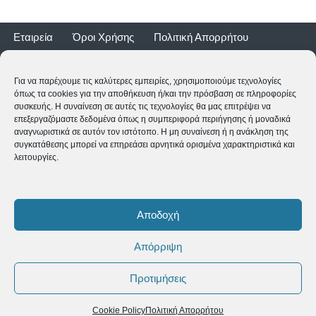
Εταιρεία
Όροι Χρήσης
Πολιτική Απορρήτου
Τρόποι Αποστολής
Τρόποι Πληρωμής
Επιστροφές
Εγγύηση ποδηλάτων
Για να παρέχουμε τις καλύτερες εμπειρίες, χρησιμοποιούμε τεχνολογίες
όπως τα cookies για την αποθήκευση ή/και την πρόσβαση σε πληροφορίες
συσκευής. Η συναίνεση σε αυτές τις τεχνολογίες θα μας επιτρέψει να
επεξεργαζόμαστε δεδομένα όπως η συμπεριφορά περιήγησης ή μοναδικά
αναγνωριστικά σε αυτόν τον ιστότοπο. Η μη συναίνεση ή η ανάκληση της
συγκατάθεσης μπορεί να επηρεάσει αρνητικά ορισμένα χαρακτηριστικά και
λειτουργίες.
2CYCLE - Ναυαρίνου 2 - 24500 ΚΥΠΑΡΙΣΣΙΑ
2761062177
-
shop@2cycle.gr
Αποδοχή
Δευ-Τετ-Σαβ 09:00-15:00 | Τρι-Πεμ-Παρ 10:00-18:00 | Κυρ
ΚΛΕΙΣΤΑ
Απόρριψη
Copyright ©
2026 2CYCLE All Rights Reserved
Προτιμήσεις
Cookie Policy
Πολιτική Απορρήτου