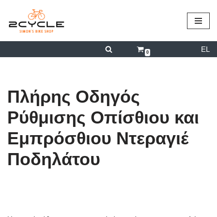
περιεχόμενο
Μεταπηδήστε
στο
EL
περιεχόμενο
0
Πλήρης Οδηγός
Ρύθμισης Οπίσθιου και
Εμπρόσθιου Ντεραγιέ
Ποδηλάτου
από
admin
31/08/2025