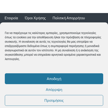
Εταιρεία
Όροι Χρήσης
Πολιτική Απορρήτου
Τρόποι Αποστολής
Τρόποι Πληρωμής
Επιστροφές
Εγγύηση ποδηλάτων
Για να παρέχουμε τις καλύτερες εμπειρίες, χρησιμοποιούμε τεχνολογίες
όπως τα cookies για την αποθήκευση ή/και την πρόσβαση σε πληροφορίες
συσκευής. Η συναίνεση σε αυτές τις τεχνολογίες θα μας επιτρέψει να
επεξεργαζόμαστε δεδομένα όπως η συμπεριφορά περιήγησης ή μοναδικά
αναγνωριστικά σε αυτόν τον ιστότοπο. Η μη συναίνεση ή η ανάκληση της
συγκατάθεσης μπορεί να επηρεάσει αρνητικά ορισμένα χαρακτηριστικά και
λειτουργίες.
2CYCLE - Ναυαρίνου 2 - 24500 ΚΥΠΑΡΙΣΣΙΑ
2761062177
-
shop@2cycle.gr
Αποδοχή
Δευ-Τετ-Σαβ 09:00-15:00 | Τρι-Πεμ-Παρ 10:00-18:00 | Κυρ
ΚΛΕΙΣΤΑ
Απόρριψη
Copyright ©
2026 2CYCLE All Rights Reserved
Προτιμήσεις