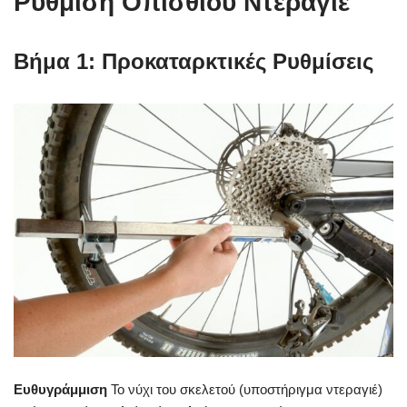
Ρύθμιση Οπίσθιου Ντεραγιέ
Βήμα 1: Προκαταρκτικές Ρυθμίσεις
Ευθυγράμμιση
Το νύχι του σκελετού (υποστήριγμα ντεραγιέ)