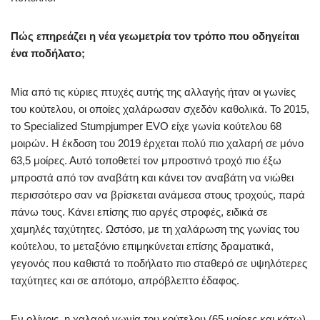
Πώς επηρεάζει η νέα γεωμετρία τον τρόπο που οδηγείται
ένα ποδήλατο;
Μία από τις κύριες πτυχές αυτής της αλλαγής ήταν οι γωνίες
του κούτελου, οι οποίες χαλάρωσαν σχεδόν καθολικά. Το 2015,
το Specialized Stumpjumper EVO είχε γωνία κούτελου 68
μοιρών. Η έκδοση του 2019 έρχεται πολύ πιο χαλαρή σε μόνο
63,5 μοίρες. Αυτό τοποθετεί τον μπροστινό τροχό πιο έξω
μπροστά από τον αναβάτη και κάνει τον αναβάτη να νιώθει
περισσότερο σαν να βρίσκεται ανάμεσα στους τροχούς, παρά
πάνω τους. Κάνει επίσης πιο αργές στροφές, ειδικά σε
χαμηλές ταχύτητες. Ωστόσο, με τη χαλάρωση της γωνίας του
κούτελου, το μεταξόνιο επιμηκύνεται επίσης δραματικά,
γεγονός που καθιστά το ποδήλατο πιο σταθερό σε υψηλότερες
ταχύτητες και σε απότομο, απρόβλεπτο έδαφος.
Εν ολίγοις, η χαλαρή γωνία του κούτελου (65 μοίρες και κάτω)