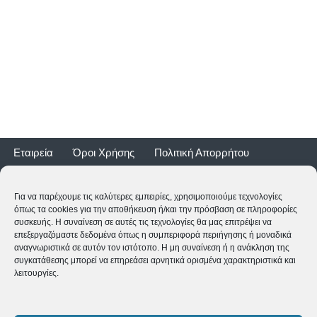
Εταιρεία
Όροι Χρήσης
Πολιτική Απορρήτου
Τρόποι Αποστολής
Τρόποι Πληρωμής
Επιστροφές
Εγγύηση ποδηλάτων
Για να παρέχουμε τις καλύτερες εμπειρίες, χρησιμοποιούμε τεχνολογίες
όπως τα cookies για την αποθήκευση ή/και την πρόσβαση σε πληροφορίες
συσκευής. Η συναίνεση σε αυτές τις τεχνολογίες θα μας επιτρέψει να
επεξεργαζόμαστε δεδομένα όπως η συμπεριφορά περιήγησης ή μοναδικά
αναγνωριστικά σε αυτόν τον ιστότοπο. Η μη συναίνεση ή η ανάκληση της
συγκατάθεσης μπορεί να επηρεάσει αρνητικά ορισμένα χαρακτηριστικά και
λειτουργίες.
2CYCLE - Ναυαρίνου 2 - 24500 ΚΥΠΑΡΙΣΣΙΑ
2761062177
-
shop@2cycle.gr