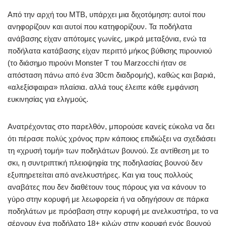
Από την αρχή του MTB, υπάρχει μια διχοτόμηση: αυτοί που
ανηφορίζουν και αυτοί που κατηφορίζουν. Τα ποδήλατα
ανάβασης είχαν απότομες γωνίες, μικρά μεταξόνια, ενώ τα
ποδήλατα κατάβασης είχαν περιττό μήκος βύθισης πιρουνιού
(το διάσημο πιρούνι Monster T του Marzocchi ήταν σε
απόσταση πάνω από ένα 30cm διαδρομής), καθώς και βαριά,
«αλεξίσφαιρα» πλαίσια. αλλά τους έλειπε κάθε εμφάνιση
ευκινησίας για ελιγμούς.
Ανατρέχοντας στο παρελθόν, μπορούσε κανείς εύκολα να δει
ότι πέρασε πολύς χρόνος πριν κάποιος επιδιώξει να σχεδιάσει
τη «χρυσή τομή» των ποδηλάτων βουνού. Σε αντίθεση με το
σκι, η συντριπτική πλειοψηφία της ποδηλασίας βουνού δεν
εξυπηρετείται από ανελκυστήρες. Και για τους πολλούς
αναβάτες που δεν διαθέτουν τους πόρους για να κάνουν το
γύρο στην κορυφή με λεωφορεία ή να οδηγήσουν σε πάρκα
ποδηλάτων με πρόσβαση στην κορυφή με ανελκυστήρα, το να
σέρνουν ένα ποδήλατο 18+ κιλών στην κορυφή ενός βουνού