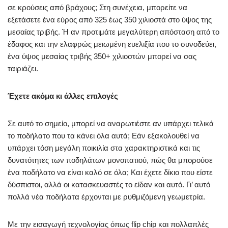
σε κρούσεις από βράχους; Στη συνέχεια, μπορείτε να
εξετάσετε ένα εύρος από 325 έως 350 χιλιοστά στο ύψος της
μεσαίας τριβής. Ή αν προτιμάτε μεγαλύτερη απόσταση από το
έδαφος και την ελαφρώς μειωμένη ευελιξία που το συνοδεύει,
ένα ύψος μεσαίας τριβής 350+ χιλιοστών μπορεί να σας
ταιριάζει.
Έχετε ακόμα κι άλλες επιλογές
Σε αυτό το σημείο, μπορεί να αναρωτιέστε αν υπάρχει τελικά
το ποδήλατο που τα κάνει όλα αυτά; Εάν εξακολουθεί να
υπάρχει τόση μεγάλη ποικιλία στα χαρακτηριστικά και τις
δυνατότητες των ποδηλάτων μονοπατιού, πώς θα μπορούσε
ένα ποδήλατο να είναι καλό σε όλα; Και έχετε δίκιο που είστε
δύσπιστοι, αλλά οι κατασκευαστές το είδαν και αυτό. Γι’ αυτό
πολλά νέα ποδήλατα έρχονται με ρυθμιζόμενη γεωμετρία.
Με την εισαγωγή τεχνολογίας όπως flip chip και πολλαπλές