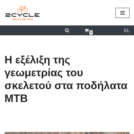
περιεχόμενο
Μεταπηδήστε
στο
EL
περιεχόμενο
0
Η εξέλιξη της
γεωμετρίας του
σκελετού στα ποδήλατα
MTB
από
admin
16/01/2023