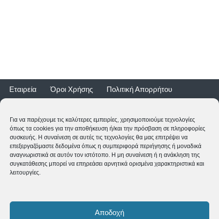
Εταιρεία
Όροι Χρήσης
Πολιτική Απορρήτου
Τρόποι Αποστολής
Τρόποι Πληρωμής
Επιστροφές
Εγγύηση ποδηλάτων
Για να παρέχουμε τις καλύτερες εμπειρίες, χρησιμοποιούμε τεχνολογίες
όπως τα cookies για την αποθήκευση ή/και την πρόσβαση σε πληροφορίες
συσκευής. Η συναίνεση σε αυτές τις τεχνολογίες θα μας επιτρέψει να
επεξεργαζόμαστε δεδομένα όπως η συμπεριφορά περιήγησης ή μοναδικά
αναγνωριστικά σε αυτόν τον ιστότοπο. Η μη συναίνεση ή η ανάκληση της
συγκατάθεσης μπορεί να επηρεάσει αρνητικά ορισμένα χαρακτηριστικά και
λειτουργίες.
2CYCLE - Ναυαρίνου 2 - 24500 ΚΥΠΑΡΙΣΣΙΑ
2761062177
-
shop@2cycle.gr
Αποδοχή
Δευ-Τετ-Σαβ 09:00-15:00 | Τρι-Πεμ-Παρ 10:00-18:00 | Κυρ