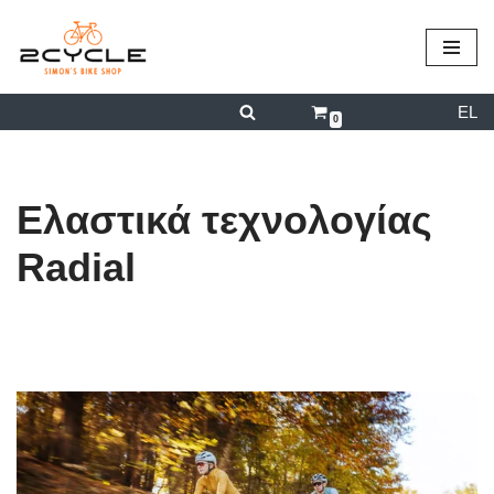
περιεχόμενο
Μεταπηδήστε
στο
EL
περιεχόμενο
0
Ελαστικά τεχνολογίας
Radial
από
admin
07/12/2025