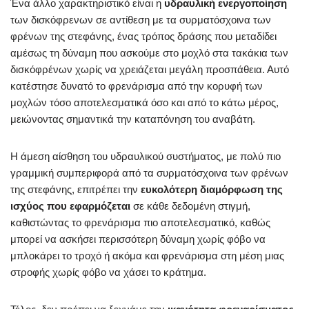
Ένα άλλο χαρακτηριστικό είναι η
υδραυλική ενεργοποίηση
των δισκόφρενων σε αντίθεση με τα συρματόσχοινα των
φρένων της στεφάνης, ένας τρόπος δράσης που μεταδίδει
αμέσως τη δύναμη που ασκούμε στο μοχλό στα τακάκια των
δισκόφρένων χωρίς να χρειάζεται μεγάλη προσπάθεια. Αυτό
κατέστησε δυνατό το φρενάρισμα από την κορυφή των
μοχλών τόσο αποτελεσματικά όσο και από το κάτω μέρος,
μειώνοντας σημαντικά την καταπόνηση του αναβάτη.
Η άμεση αίσθηση του υδραυλικού συστήματος, με πολύ πιο
γραμμική συμπεριφορά από τα συρματόσχοινα των φρένων
της στεφάνης, επιτρέπει την
ευκολότερη διαμόρφωση της
ισχύος που εφαρμόζεται
σε κάθε δεδομένη στιγμή,
καθιστώντας το φρενάρισμα πιο αποτελεσματικό, καθώς
μπορεί να ασκήσει περισσότερη δύναμη χωρίς φόβο να
μπλοκάρει το τροχό ή ακόμα και φρενάρισμα στη μέση μιας
στροφής χωρίς φόβο να χάσει το κράτημα.