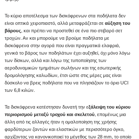
Το κύριο αποτέλεσμα των δισκόφρενων στα ποδήλατα δεν
είναι οπτικά χειροπιαστό, αλλά μεταφράζεται σε
αύξηση του
βάρους
, και πρέπει να προστεθεί σε ένα πιο στιβαρό σετ
τροχών. Αν και μπορούμε να βρούμε ποδήλατα με
δισκόφρενα στην αγορά που είναι πραγματικά ελαφριά,
γενικά το βάρος των ποδηλάτων έχει αυξηθεί, όχι μόνο λόγω
των δίσκων, αλλά και λόγω της τυποποίησης των
αεροδυναμικών τμημάτων σωλήνων και της εσωτερικής
δρομολόγησης καλωδίων, έτσι ώστε στις μέρες μας είναι
δύσκολο να βρεις ποδήλατα που να πλησιάζουν το όριο UCI
των 6,8 κιλών.
Τα δισκόφρενα κατέστησαν δυνατή την ε
ξάλειψη του κύριου
περιορισμού
μεταξύ τροχού και σκελετού
, επομένως μια
άλλη από τις αλλαγές ήταν η ομαλοποίηση της χρήσης
φαρδύτερων ζαντών και ελαστικών με περισσότερο όγκο,
αρχίζοντας να κανονικοποιεί το μέγεθος των 28 mm, το οποίο