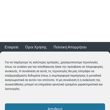
Εταιρεία
Όροι Χρήσης
Πολιτική Απορρήτου
Τρόποι Αποστολής
Τρόποι Πληρωμής
Επιστροφές
Εγγύηση ποδηλάτων
Για να παρέχουμε τις καλύτερες εμπειρίες, χρησιμοποιούμε τεχνολογίες
όπως τα cookies για την αποθήκευση ή/και την πρόσβαση σε πληροφορίες
συσκευής. Η συναίνεση σε αυτές τις τεχνολογίες θα μας επιτρέψει να
επεξεργαζόμαστε δεδομένα όπως η συμπεριφορά περιήγησης ή μοναδικά
αναγνωριστικά σε αυτόν τον ιστότοπο. Η μη συναίνεση ή η ανάκληση της
συγκατάθεσης μπορεί να επηρεάσει αρνητικά ορισμένα χαρακτηριστικά και
λειτουργίες.
2CYCLE - Ναυαρίνου 2 - 24500 ΚΥΠΑΡΙΣΣΙΑ
2761062177
-
shop@2cycle.gr
Αποδοχή
Δευ-Τετ-Σαβ 09:00-15:00 | Τρι-Πεμ-Παρ 10:00-18:00 | Κυρ