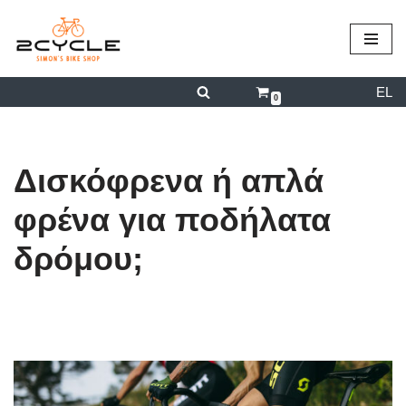
περιεχόμενο
Μεταπηδήστε
στο
EL
περιεχόμενο
0
Δισκόφρενα ή απλά
φρένα για ποδήλατα
δρόμου;
από
admin
26/12/2022