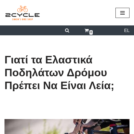
περιεχόμενο
Μεταπηδήστε
στο
EL
περιεχόμενο
0
Γιατί τα Ελαστικά
Ποδηλάτων Δρόμου
Πρέπει Να Είναι Λεία;
από
admin
18/01/2026