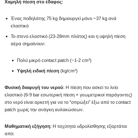
Χαμηλή πίεση στο έδαφος
:
Ένας ποδηλάτης 75 kg δημιουργεί μόνο ~37 kg ανά
ελαστικό
Το στενό ελαστικό (23-28mm πλάτος) και η υψηλή πίεση
αέρα σημαίνουν:
Πολύ μικρό contact patch (~1-2 cm²)
Υψηλή ειδική πίεση
(kg/cm²)
Φυσική διαφυγή του νερού
: Η πίεση που ασκεί το λείο
ελαστικό (6-9 bar εσωτερική πίεση × γεωμετρικοί παράγοντες)
στο νερό είναι αρκετή για να το “σπρώξει” έξω από το contact
patch χωρίς την ανάγκη αυλακώσεων.
Μαθηματική εξήγηση
: Η ταχύτητα υδρολίσθησης εξαρτάται
από: