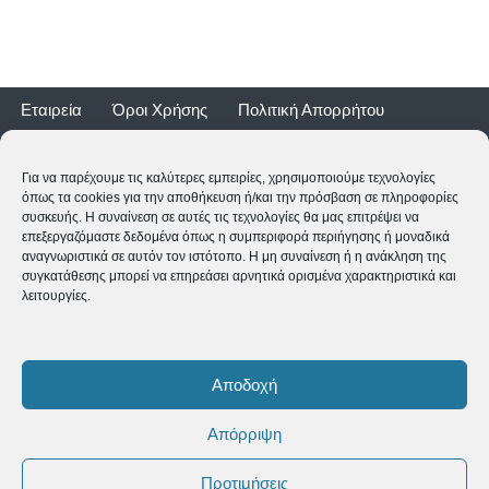
Εταιρεία
Όροι Χρήσης
Πολιτική Απορρήτου
Τρόποι Αποστολής
Τρόποι Πληρωμής
Επιστροφές
Εγγύηση ποδηλάτων
Για να παρέχουμε τις καλύτερες εμπειρίες, χρησιμοποιούμε τεχνολογίες
όπως τα cookies για την αποθήκευση ή/και την πρόσβαση σε πληροφορίες
συσκευής. Η συναίνεση σε αυτές τις τεχνολογίες θα μας επιτρέψει να
επεξεργαζόμαστε δεδομένα όπως η συμπεριφορά περιήγησης ή μοναδικά
αναγνωριστικά σε αυτόν τον ιστότοπο. Η μη συναίνεση ή η ανάκληση της
συγκατάθεσης μπορεί να επηρεάσει αρνητικά ορισμένα χαρακτηριστικά και
λειτουργίες.
2CYCLE - Ναυαρίνου 2 - 24500 ΚΥΠΑΡΙΣΣΙΑ
2761062177
-
shop@2cycle.gr
Αποδοχή
Δευ-Τετ-Σαβ 09:00-15:00 | Τρι-Πεμ-Παρ 10:00-18:00 | Κυρ
ΚΛΕΙΣΤΑ
Απόρριψη
Copyright ©
2026 2CYCLE All Rights Reserved
Προτιμήσεις