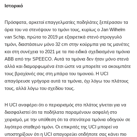
Ιστορικό
Πρόσφατα, αρκετοί επαγγελματίες ποδηλάτες ξεπέρασαν τα
όρια του να στενέψουν το τιμόνι τους, κυρίως ο Jan Wilhelm
van Schip, πρώτα το 2019 με εξαιρετικά στενό στρογγυλό
τιμόνι, διαστάσεων μόνο 32 cm στην κούρμπα για τις μανέτες
και στη συνέχεια το 2021 με τα πιο ειδικά σχεδιασμένα τιμόνια
ABB από την SPEECO. Αυτά τα τιμόνια δεν ήταν μόνο στενά
αλλά και διαμορφωμένα έτσι ώστε να μπορείτε να ακουμπάτε
τους βραχίονές σας στη μπάρα του τιμονιού. Η UCI
απαγόρευσε γρήγορα αυτά τα τιμόνια, όχι λόγω του πλάτους
τους, αλλά λόγω του σχεδίου τους.
Η UCI αναφέρει ότι ο περιορισμός στο πλάτος γίνεται για να
διασφαλιστεί ότι τα ποδήλατα παραμένουν ασφαλή στο
χειρισμό, με την υπόθεση ότι τα στενότερα τιμόνια οδηγούν σε
λιγότερο σταθερό τιμόνι. Οι επικριτές της UCI μπορεί να
υποστηρίξουν ότι η UCI απαγορεύει οτιδήποτε σας κάνει πιο