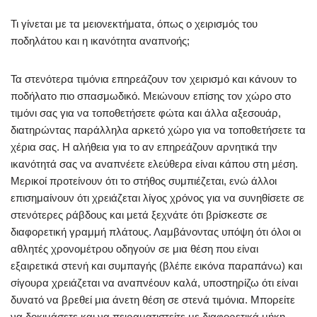
Τι γίνεται με τα μειονεκτήματα, όπως ο χειρισμός του
ποδηλάτου και η ικανότητα αναπνοής;
Τα στενότερα τιμόνια επηρεάζουν τον χειρισμό και κάνουν το
ποδήλατο πιο σπασμωδικό. Μειώνουν επίσης τον χώρο στο
τιμόνι σας για να τοποθετήσετε φώτα και άλλα αξεσουάρ,
διατηρώντας παράλληλα αρκετό χώρο για να τοποθετήσετε τα
χέρια σας. Η αλήθεια για το αν επηρεάζουν αρνητικά την
ικανότητά σας να αναπνέετε ελεύθερα είναι κάπου στη μέση.
Μερικοί προτείνουν ότι το στήθος συμπιέζεται, ενώ άλλοι
επισημαίνουν ότι χρειάζεται λίγος χρόνος για να συνηθίσετε σε
στενότερες ράβδους και μετά ξεχνάτε ότι βρίσκεστε σε
διαφορετική γραμμή πλάτους. Λαμβάνοντας υπόψη ότι όλοι οι
αθλητές χρονομέτρου οδηγούν σε μια θέση που είναι
εξαιρετικά στενή και συμπαγής (βλέπε εικόνα παραπάνω) και
σίγουρα χρειάζεται να αναπνέουν καλά, υποστηρίζω ότι είναι
δυνατό να βρεθεί μια άνετη θέση σε στενά τιμόνια. Μπορείτε
να δοκιμάσετε και να πειραματιστείτε με διαφορετικά μήκη