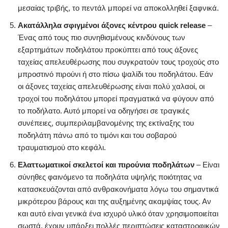
μεσαίας τριβής, το πεντάλ μπορεί να αποκολληθεί ξαφνικά.
Ακατάλληλα σφιγμέν
οι άξονες κέντρου quick release
–
Ένας από τους πιο συνηθισμένους κινδύνους των
εξαρτημάτων ποδηλάτου προκύπτει από τους άξονες
ταχείας απελευθέρωσης που συγκρατούν τους τροχούς στο
μπροστινό πιρούνι ή στο πίσω ψαλίδι του ποδηλάτου. Εάν
οι άξονες ταχείας απελευθέρωσης είναι πολύ χαλαοί, οι
τροχοί του ποδηλάτου μπορεί πραγματικά να φύγουν από
το ποδήλατο. Αυτό μπορεί να οδηγήσει σε τραγικές
συνέπειες, συμπεριλαμβανομένης της εκτίναξης του
ποδηλάτη πάνω από το τιμόνι και του σοβαρού
τραυματισμού στο κεφάλι.
Ελαττωματικοί σκελετοί και πιρούνια ποδηλάτων
– Είναι
σύνηθες φαινόμενο τα ποδηλάτα υψηλής ποιότητας να
κατασκευάζονται από ανθρακονήματα λόγω του σημαντικά
μικρότερου βάρους και της αυξημένης ακαμψίας τους. Αν
και αυτό είναι γενικά ένα ισχυρό υλικό όταν χρησιμοποιείται
σωστά, έχουν υπάρξει πολλές περιπτώσεις καταστροφικών