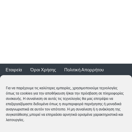
Εταιρεία
Όροι Χρήσης
Πολιτική Απορρήτου
Τρόποι Αποστολής
Τρόποι Πληρωμής
Επιστροφές
Εγγύηση ποδηλάτων
Για να παρέχουμε τις καλύτερες εμπειρίες, χρησιμοποιούμε τεχνολογίες
όπως τα cookies για την αποθήκευση ή/και την πρόσβαση σε πληροφορίες
συσκευής. Η συναίνεση σε αυτές τις τεχνολογίες θα μας επιτρέψει να
επεξεργαζόμαστε δεδομένα όπως η συμπεριφορά περιήγησης ή μοναδικά
αναγνωριστικά σε αυτόν τον ιστότοπο. Η μη συναίνεση ή η ανάκληση της
συγκατάθεσης μπορεί να επηρεάσει αρνητικά ορισμένα χαρακτηριστικά και
λειτουργίες.
2CYCLE - Ναυαρίνου 2 - 24500 ΚΥΠΑΡΙΣΣΙΑ