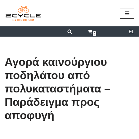
περιεχόμενο
Μεταπηδήστε
στο
EL
περιεχόμενο
0
Αγορά καινούργιου
ποδηλάτου από
πολυκαταστήματα –
Παράδειγμα προς
αποφυγή
από
admin
09/12/2024