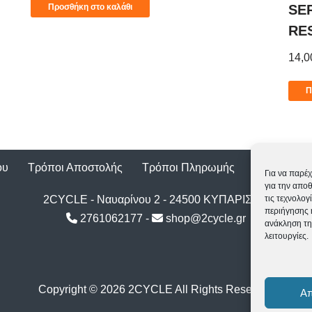
Προσθήκη στο καλάθι
SE
RE
14,
Π
ου
Τρόποι Αποστολής
Τρόποι Πληρωμής
Επιστροφέ
Για να παρέχ
για την απο
2CYCLE - Ναυαρίνου 2 - 24500 ΚΥΠΑΡΙΣΣΙΑ
τις τεχνολο
περιήγησης 
2761062177
-
shop@2cycle.gr
ανάκληση τη
λειτουργίες.
Copyright ©
2026 2CYCLE All Rights Reserved
Α