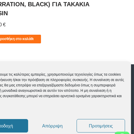
RRATION, BLACK) ΓΙΑ ΤΑΚΑΚΙΑ
SERRATION
SIN
RESIN ΜΟΝ
00
€
11,00
€
ροσθήκη στο καλάθι
Προσθήκη στο 
ς
Εγγύηση ποδηλάτων
ουμε τις καλύτερες εμπειρίες, χρησιμοποιούμε τεχνολογίες όπως τα cookies
θήκευση ή/και την πρόσβαση σε πληροφορίες συσκευής. Η συναίνεση σε αυτές
Δευ-Τετ-Σαβ 09:00-15:00 | Τρι-Πεμ-Παρ 10:00-
γίες θα μας επιτρέψει να επεξεργαζόμαστε δεδομένα όπως η συμπεριφορά
ή μοναδικά αναγνωριστικά σε αυτόν τον ιστότοπο. Η μη συναίνεση ή η
18:00 | Κυρ ΚΛΕΙΣΤΑ
ς συγκατάθεσης μπορεί να επηρεάσει αρνητικά ορισμένα χαρακτηριστικά και
ποδοχή
Απόρριψη
Προτιμήσεις