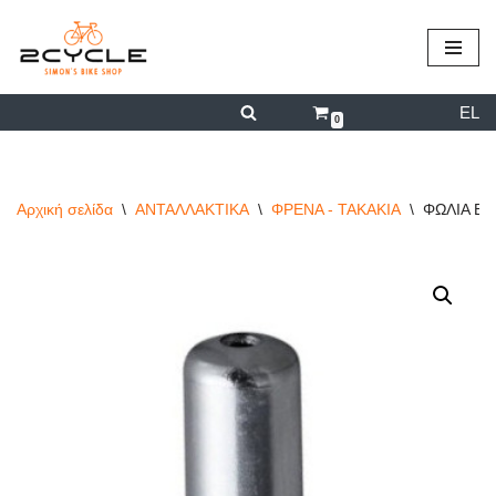
περιεχόμενο
Μεταπηδήστε
στο
EL
περιεχόμενο
0
Αρχική σελίδα
\
ΑΝΤΑΛΛΑΚΤΙΚΑ
\
ΦΡΕΝΑ - ΤΑΚΑΚΙΑ
\
ΦΩΛΙΑ ΕΞ