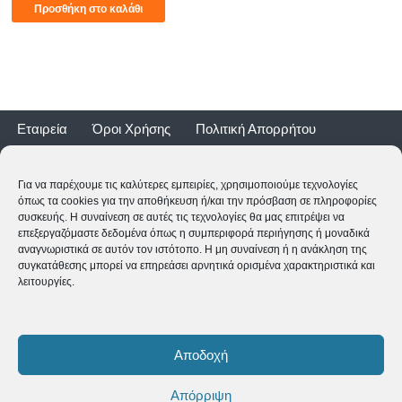
Προσθήκη στο καλάθι
Εταιρεία
Όροι Χρήσης
Πολιτική Απορρήτου
Τρόποι Αποστολής
Τρόποι Πληρωμής
Επιστροφές
Εγγύηση ποδηλάτων
Για να παρέχουμε τις καλύτερες εμπειρίες, χρησιμοποιούμε τεχνολογίες
όπως τα cookies για την αποθήκευση ή/και την πρόσβαση σε πληροφορίες
συσκευής. Η συναίνεση σε αυτές τις τεχνολογίες θα μας επιτρέψει να
επεξεργαζόμαστε δεδομένα όπως η συμπεριφορά περιήγησης ή μοναδικά
αναγνωριστικά σε αυτόν τον ιστότοπο. Η μη συναίνεση ή η ανάκληση της
συγκατάθεσης μπορεί να επηρεάσει αρνητικά ορισμένα χαρακτηριστικά και
λειτουργίες.
2CYCLE - Ναυαρίνου 2 - 24500 ΚΥΠΑΡΙΣΣΙΑ
2761062177
-
shop@2cycle.gr
Αποδοχή
Δευ-Τετ-Σαβ 09:00-15:00 | Τρι-Πεμ-Παρ 10:00-18:00 | Κυρ
ΚΛΕΙΣΤΑ
Απόρριψη