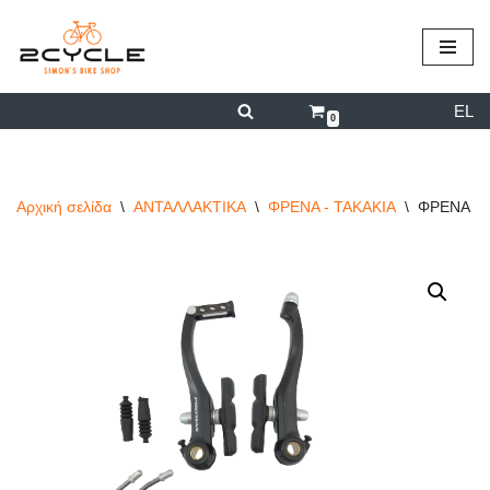
περιεχόμενο
Μεταπηδήστε
στο
EL
περιεχόμενο
0
Αρχική σελίδα
\
ΑΝΤΑΛΛΑΚΤΙΚΑ
\
ΦΡΕΝΑ - ΤΑΚΑΚΙΑ
\
ΦΡΕΝΑ V