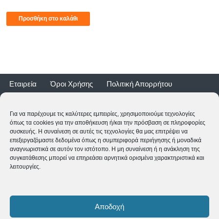
Προσθήκη στο καλάθι
Εταιρεία
Όροι Χρήσης
Πολιτική Απορρήτου
Τρόποι Αποστολής
Τρόποι Πληρωμής
Επιστροφές
Εγγύηση ποδηλάτων
Για να παρέχουμε τις καλύτερες εμπειρίες, χρησιμοποιούμε τεχνολογίες
όπως τα cookies για την αποθήκευση ή/και την πρόσβαση σε πληροφορίες
συσκευής. Η συναίνεση σε αυτές τις τεχνολογίες θα μας επιτρέψει να
επεξεργαζόμαστε δεδομένα όπως η συμπεριφορά περιήγησης ή μοναδικά
αναγνωριστικά σε αυτόν τον ιστότοπο. Η μη συναίνεση ή η ανάκληση της
συγκατάθεσης μπορεί να επηρεάσει αρνητικά ορισμένα χαρακτηριστικά και
λειτουργίες.
2CYCLE - Ναυαρίνου 2 - 24500 ΚΥΠΑΡΙΣΣΙΑ
2761062177
-
shop@2cycle.gr
Αποδοχή
Δευ-Τετ-Σαβ 09:00-15:00 | Τρι-Πεμ-Παρ 10:00-18:00 | Κυρ