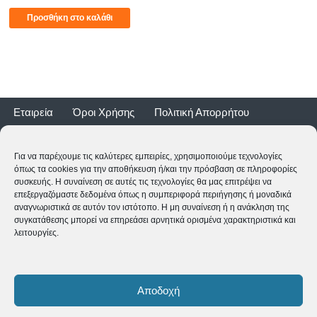
Προσθήκη στο καλάθι
Εταιρεία
Όροι Χρήσης
Πολιτική Απορρήτου
Τρόποι Αποστολής
Τρόποι Πληρωμής
Επιστροφές
Εγγύηση ποδηλάτων
Για να παρέχουμε τις καλύτερες εμπειρίες, χρησιμοποιούμε τεχνολογίες
όπως τα cookies για την αποθήκευση ή/και την πρόσβαση σε πληροφορίες
συσκευής. Η συναίνεση σε αυτές τις τεχνολογίες θα μας επιτρέψει να
επεξεργαζόμαστε δεδομένα όπως η συμπεριφορά περιήγησης ή μοναδικά
αναγνωριστικά σε αυτόν τον ιστότοπο. Η μη συναίνεση ή η ανάκληση της
συγκατάθεσης μπορεί να επηρεάσει αρνητικά ορισμένα χαρακτηριστικά και
λειτουργίες.
2CYCLE - Ναυαρίνου 2 - 24500 ΚΥΠΑΡΙΣΣΙΑ
2761062177
-
shop@2cycle.gr
Αποδοχή
Δευ-Τετ-Σαβ 09:00-15:00 | Τρι-Πεμ-Παρ 10:00-18:00 | Κυρ
ΚΛΕΙΣΤΑ