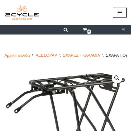
περιεχόμενο
Μεταπηδήστε
στο
EL
περιεχόμενο
0
Αρχική σελίδα
\
ΑΞΕΣΟΥΑΡ
\
ΣΧΑΡΕΣ - ΚΑΛΑΘΙΑ
\
ΣΧΑΡΑ ΠΟΔΗ