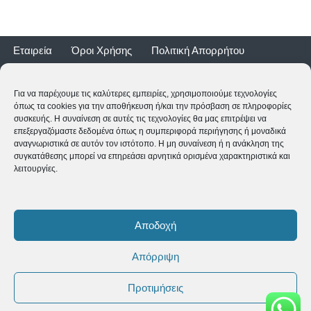
Εταιρεία
Όροι Χρήσης
Πολιτική Απορρήτου
Τρόποι Αποστολής
Τρόποι Πληρωμής
Επιστροφές
Εγγύηση ποδηλάτων
Για να παρέχουμε τις καλύτερες εμπειρίες, χρησιμοποιούμε τεχνολογίες
όπως τα cookies για την αποθήκευση ή/και την πρόσβαση σε πληροφορίες
συσκευής. Η συναίνεση σε αυτές τις τεχνολογίες θα μας επιτρέψει να
επεξεργαζόμαστε δεδομένα όπως η συμπεριφορά περιήγησης ή μοναδικά
αναγνωριστικά σε αυτόν τον ιστότοπο. Η μη συναίνεση ή η ανάκληση της
συγκατάθεσης μπορεί να επηρεάσει αρνητικά ορισμένα χαρακτηριστικά και
λειτουργίες.
2CYCLE - Ναυαρίνου 2 - 24500 ΚΥΠΑΡΙΣΣΙΑ
2761062177
-
shop@2cycle.gr
Αποδοχή
Δευ-Τετ-Σαβ 09:00-15:00 | Τρι-Πεμ-Παρ 10:00-18:00 | Κυρ
ΚΛΕΙΣΤΑ
Απόρριψη
Copyright ©
2026 2CYCLE All Rights Reserved
Προτιμήσεις