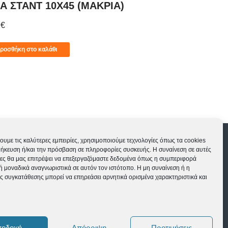
Α ΣTANT 10X45 (MAKPIA)
ΠΛΑΚΑ ΣΤΑ
0
€
1,50
€
ροσθήκη στο καλάθι
Προσθήκη στο 
ς
Εγγύηση ποδηλάτων
ουμε τις καλύτερες εμπειρίες, χρησιμοποιούμε τεχνολογίες όπως τα cookies
θήκευση ή/και την πρόσβαση σε πληροφορίες συσκευής. Η συναίνεση σε αυτές
Δευ-Τετ-Σαβ 09:00-15:00 | Τρι-Πεμ-Παρ 10:00-
γίες θα μας επιτρέψει να επεξεργαζόμαστε δεδομένα όπως η συμπεριφορά
ή μοναδικά αναγνωριστικά σε αυτόν τον ιστότοπο. Η μη συναίνεση ή η
18:00 | Κυρ ΚΛΕΙΣΤΑ
ς συγκατάθεσης μπορεί να επηρεάσει αρνητικά ορισμένα χαρακτηριστικά και
ποδοχή
Απόρριψη
Προτιμήσεις