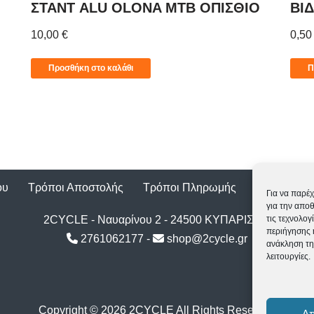
ΣΤΑΝΤ ALU OLONA MTB ΟΠΙΣΘΙΟ
ΒΙΔ
10,00
€
0,5
Προσθήκη στο καλάθι
Π
ου
Τρόποι Αποστολής
Τρόποι Πληρωμής
Επιστροφέ
Για να παρέχ
για την απο
2CYCLE - Ναυαρίνου 2 - 24500 ΚΥΠΑΡΙΣΣΙΑ
τις τεχνολο
περιήγησης 
2761062177
-
shop@2cycle.gr
ανάκληση τη
λειτουργίες.
Copyright ©
2026 2CYCLE All Rights Reserved
Α