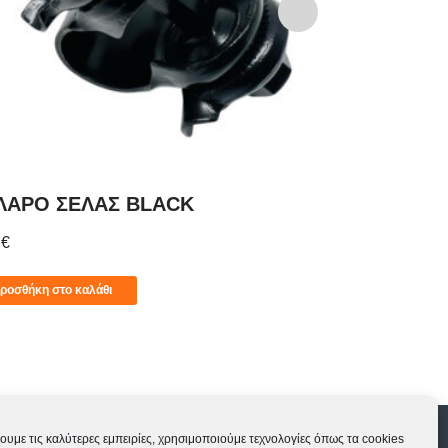
ΛΑΡΟ ΣΕΛΑΣ BLACK
ΣΕΛΑ SELL
0
€
19,00
€
ροσθήκη στο καλάθι
Προσθήκη στο 
ς
Εγγύηση ποδηλάτων
ουμε τις καλύτερες εμπειρίες, χρησιμοποιούμε τεχνολογίες όπως τα cookies