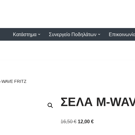
Κατάστημα
Συνεργείο Ποδηλάτων
Επικοινωνί
-WAVE FRITZ
ΣΕΛΑ M-WAV
16,50
€
12,00
€