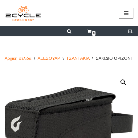
περιεχόμενο
Μεταπηδήστε
στο
EL
περιεχόμενο
0
Αρχική σελίδα
\
ΑΞΕΣΟΥΑΡ
\
ΤΣΑΝΤΑΚΙΑ
\
ΣΑΚΙΔΙΟ ΟΡΙΖΟΝΤΙ