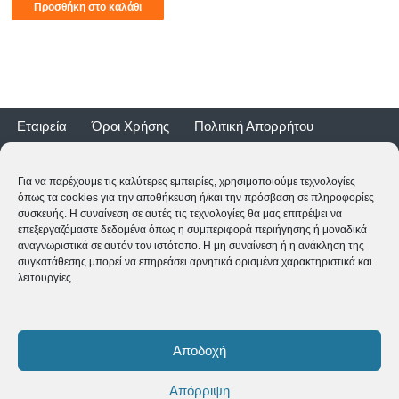
Προσθήκη στο καλάθι
Εταιρεία
Όροι Χρήσης
Πολιτική Απορρήτου
Τρόποι Αποστολής
Τρόποι Πληρωμής
Επιστροφές
Εγγύηση ποδηλάτων
Για να παρέχουμε τις καλύτερες εμπειρίες, χρησιμοποιούμε τεχνολογίες
όπως τα cookies για την αποθήκευση ή/και την πρόσβαση σε πληροφορίες
συσκευής. Η συναίνεση σε αυτές τις τεχνολογίες θα μας επιτρέψει να
επεξεργαζόμαστε δεδομένα όπως η συμπεριφορά περιήγησης ή μοναδικά
αναγνωριστικά σε αυτόν τον ιστότοπο. Η μη συναίνεση ή η ανάκληση της
συγκατάθεσης μπορεί να επηρεάσει αρνητικά ορισμένα χαρακτηριστικά και
λειτουργίες.
2CYCLE - Ναυαρίνου 2 - 24500 ΚΥΠΑΡΙΣΣΙΑ
2761062177
-
shop@2cycle.gr
Αποδοχή
Δευ-Τετ-Σαβ 09:00-15:00 | Τρι-Πεμ-Παρ 10:00-18:00 | Κυρ
ΚΛΕΙΣΤΑ
Απόρριψη