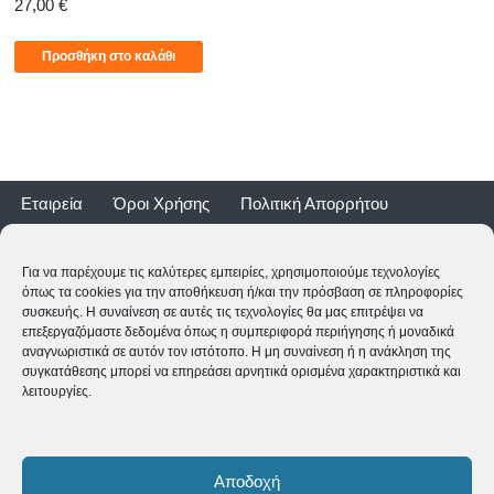
27,00
€
Προσθήκη στο καλάθι
Εταιρεία
Όροι Χρήσης
Πολιτική Απορρήτου
Τρόποι Αποστολής
Τρόποι Πληρωμής
Επιστροφές
Εγγύηση ποδηλάτων
Για να παρέχουμε τις καλύτερες εμπειρίες, χρησιμοποιούμε τεχνολογίες
όπως τα cookies για την αποθήκευση ή/και την πρόσβαση σε πληροφορίες
συσκευής. Η συναίνεση σε αυτές τις τεχνολογίες θα μας επιτρέψει να
επεξεργαζόμαστε δεδομένα όπως η συμπεριφορά περιήγησης ή μοναδικά
αναγνωριστικά σε αυτόν τον ιστότοπο. Η μη συναίνεση ή η ανάκληση της
συγκατάθεσης μπορεί να επηρεάσει αρνητικά ορισμένα χαρακτηριστικά και
λειτουργίες.
2CYCLE - Ναυαρίνου 2 - 24500 ΚΥΠΑΡΙΣΣΙΑ
2761062177
-
shop@2cycle.gr
Αποδοχή
Δευ-Τετ-Σαβ 09:00-15:00 | Τρι-Πεμ-Παρ 10:00-18:00 | Κυρ