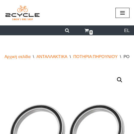
περιεχόμενο
Μεταπηδήστε
στο
EL
περιεχόμενο
0
Αρχική σελίδα
\
ΑΝΤΑΛΛΑΚΤΙΚΑ
\
ΠΟΤΗΡΙΑ ΠΗΡΟΥΝΙΟΥ
\
ΡΟΥΛ