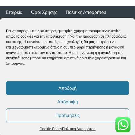
Εταιρεία
Όροι Χρήσης
Πολιτική Απορρήτου
Τρόποι Αποστολής
Τρόποι Πληρωμής
Επιστροφές
Εγγύηση ποδηλάτων
Για να παρέχουμε τις καλύτερες εμπειρίες, χρησιμοποιούμε τεχνολογίες
όπως τα cookies για την αποθήκευση ή/και την πρόσβαση σε πληροφορίες
συσκευής. Η συναίνεση σε αυτές τις τεχνολογίες θα μας επιτρέψει να
επεξεργαζόμαστε δεδομένα όπως η συμπεριφορά περιήγησης ή μοναδικά
αναγνωριστικά σε αυτόν τον ιστότοπο. Η μη συναίνεση ή η ανάκληση της
συγκατάθεσης μπορεί να επηρεάσει αρνητικά ορισμένα χαρακτηριστικά και
λειτουργίες.
2CYCLE - Ναυαρίνου 2 - 24500 ΚΥΠΑΡΙΣΣΙΑ
2761062177
-
shop@2cycle.gr
Αποδοχή
Δευ-Τετ-Σαβ 09:00-15:00 | Τρι-Πεμ-Παρ 10:00-18:00 | Κυρ
ΚΛΕΙΣΤΑ
Απόρριψη
Copyright ©
2026 2CYCLE All Rights Reserved
Προτιμήσεις
Cookie Policy
Πολιτική Απορρήτου