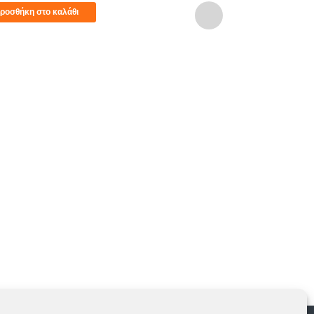
ροσθήκη στο καλάθι
ΡΟΥΛΕΜΑΝ 6
15,00
€
Προσθήκη στο 