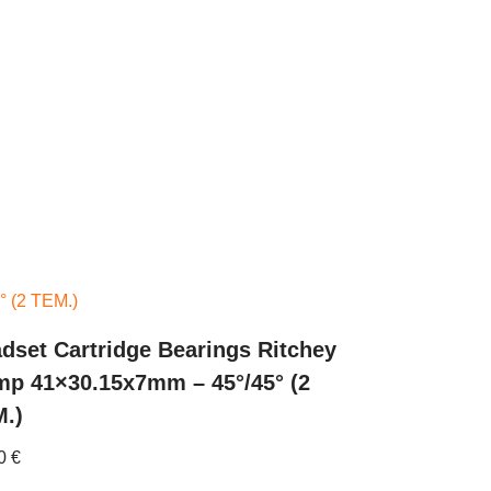
dset Cartridge Bearings Ritchey
p 41×30.15x7mm – 45°/45° (2
.)
00
€