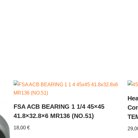
Hea
FSA ACB BEARING 1 1/4 45×45
Com
41.8×32.8×6 MR136 (NO.51)
TEM
18,00
€
29,