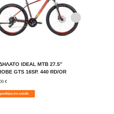
ΔΗΛΑΤΟ IDEAL MTB 27.5″
ΠΟΔΗΛΑΤΟ 
ROBE GTS 16SP. 440 RD/OR
SPEEDSTER 
,00
€
899,00
€
549,0
ροσθήκη στο καλάθι
Προσθήκη στο 