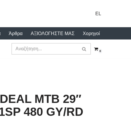
EL
α
Άρθρα
ΑΞΙΟΛΟΓΗΣΤΕ ΜΑΣ
Χορηγοί
0
DEAL MTB 29″
1SP 480 GY/RD