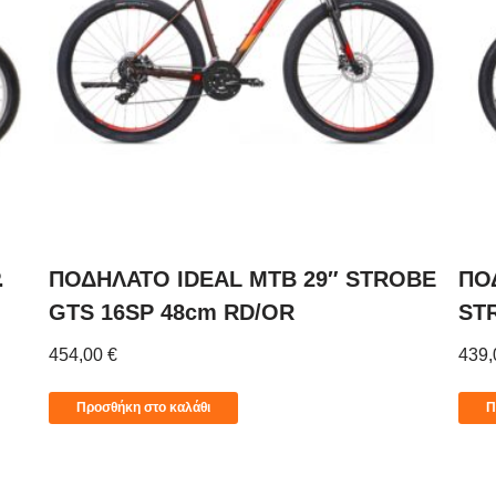
.
ΠΟΔΗΛΑΤΟ IDEAL MTB 29″ STROBE
ΠΟ
GTS 16SP 48cm RD/OR
ST
454,00
€
439
Προσθήκη στο καλάθι
Π