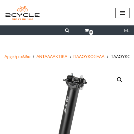
περιεχόμενο
Μεταπηδήστε
στο
EL
περιεχόμενο
0
Αρχική σελίδα
\
ΑΝΤΑΛΛΑΚΤΙΚΑ
\
ΠΑΛΟΥΚΟΣΕΛΑ
\
ΠΑΛΟΥΚΟΣΕ