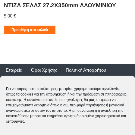
ΝΤΙΖΑ ΣΕΛΑΣ 27.2X350mm ΑΛΟΥΜΙΝΙΟΥ
9,00
€
Προσθήκη στο καλάθι
Εταιρεία
Όροι Χρήσης
Πολιτική Απορρήτου
Τρόποι Αποστολής
Τρόποι Πληρωμής
Επιστροφές
Εγγύηση ποδηλάτων
Για να παρέχουμε τις καλύτερες εμπειρίες, χρησιμοποιούμε τεχνολογίες
όπως τα cookies για την αποθήκευση ή/και την πρόσβαση σε πληροφορίες
συσκευής. Η συναίνεση σε αυτές τις τεχνολογίες θα μας επιτρέψει να
επεξεργαζόμαστε δεδομένα όπως η συμπεριφορά περιήγησης ή μοναδικά
αναγνωριστικά σε αυτόν τον ιστότοπο. Η μη συναίνεση ή η ανάκληση της
συγκατάθεσης μπορεί να επηρεάσει αρνητικά ορισμένα χαρακτηριστικά και
λειτουργίες.
2CYCLE - Ναυαρίνου 2 - 24500 ΚΥΠΑΡΙΣΣΙΑ