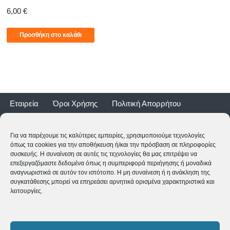
6,00
€
Προσθήκη στο καλάθι
Εταιρεία
Όροι Χρήσης
Πολιτική Απορρήτου
Τρόποι Αποστολής
Τρόποι Πληρωμής
Επιστροφές
Εγγύηση ποδηλάτων
Για να παρέχουμε τις καλύτερες εμπειρίες, χρησιμοποιούμε τεχνολογίες
όπως τα cookies για την αποθήκευση ή/και την πρόσβαση σε πληροφορίες
συσκευής. Η συναίνεση σε αυτές τις τεχνολογίες θα μας επιτρέψει να
επεξεργαζόμαστε δεδομένα όπως η συμπεριφορά περιήγησης ή μοναδικά
αναγνωριστικά σε αυτόν τον ιστότοπο. Η μη συναίνεση ή η ανάκληση της
συγκατάθεσης μπορεί να επηρεάσει αρνητικά ορισμένα χαρακτηριστικά και
λειτουργίες.
2CYCLE - Ναυαρίνου 2 - 24500 ΚΥΠΑΡΙΣΣΙΑ
2761062177
-
shop@2cycle.gr