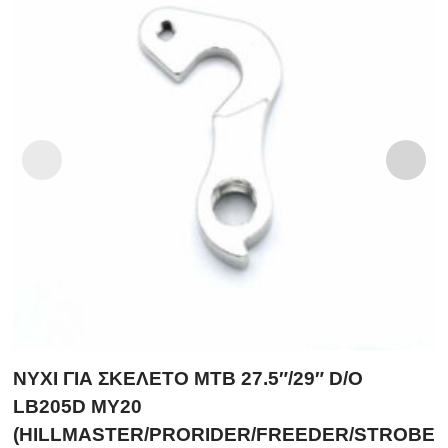
ΝΥΧΙ ΓΙΑ ΣKEΛETO MTB 27.5″/29″ D/O
LB205D MY20
(HILLMASTER/PRORIDER/FREEDER/STROBE)