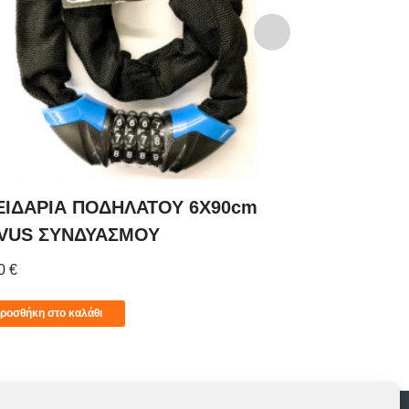
ΕΙΔΑΡΙΑ ΠΟΔΗΛΑΤΟΥ 6Χ90cm
ΚΛΕΙΔΑΡΙΑ
VUS ΣΥΝΔΥΑΣΜΟΥ
NOVUS ΣΥ
00
€
10,00
€
ροσθήκη στο καλάθι
Προσθήκη στο 