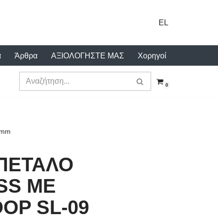
EL
α
Άρθρα
ΑΞΙΟΛΟΓΗΣΤΕ ΜΑΣ
Χορηγοί
0
9mm
 ΠΕΤΑΛΟ
SS ΜΕ
OP SL-09