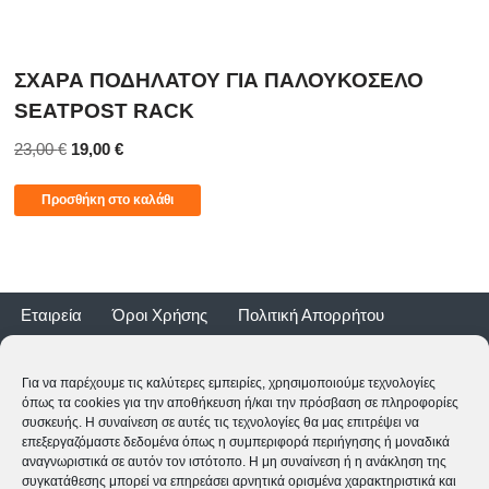
ΣΧΑΡΑ ΠΟΔΗΛΑΤΟΥ ΓΙΑ ΠΑΛΟΥΚΟΣΕΛΟ
SEATPOST RACK
23,00
€
19,00
€
Προσθήκη στο καλάθι
Εταιρεία
Όροι Χρήσης
Πολιτική Απορρήτου
Τρόποι Αποστολής
Τρόποι Πληρωμής
Επιστροφές
Εγγύηση ποδηλάτων
Για να παρέχουμε τις καλύτερες εμπειρίες, χρησιμοποιούμε τεχνολογίες
όπως τα cookies για την αποθήκευση ή/και την πρόσβαση σε πληροφορίες
συσκευής. Η συναίνεση σε αυτές τις τεχνολογίες θα μας επιτρέψει να
επεξεργαζόμαστε δεδομένα όπως η συμπεριφορά περιήγησης ή μοναδικά
αναγνωριστικά σε αυτόν τον ιστότοπο. Η μη συναίνεση ή η ανάκληση της
συγκατάθεσης μπορεί να επηρεάσει αρνητικά ορισμένα χαρακτηριστικά και