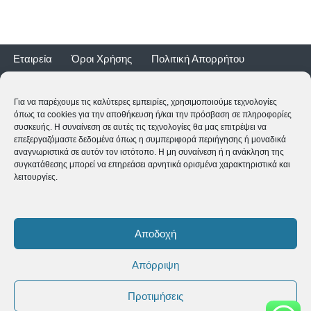
Εταιρεία
Όροι Χρήσης
Πολιτική Απορρήτου
Τρόποι Αποστολής
Τρόποι Πληρωμής
Επιστροφές
Εγγύηση ποδηλάτων
Για να παρέχουμε τις καλύτερες εμπειρίες, χρησιμοποιούμε τεχνολογίες
όπως τα cookies για την αποθήκευση ή/και την πρόσβαση σε πληροφορίες
συσκευής. Η συναίνεση σε αυτές τις τεχνολογίες θα μας επιτρέψει να
επεξεργαζόμαστε δεδομένα όπως η συμπεριφορά περιήγησης ή μοναδικά
αναγνωριστικά σε αυτόν τον ιστότοπο. Η μη συναίνεση ή η ανάκληση της
συγκατάθεσης μπορεί να επηρεάσει αρνητικά ορισμένα χαρακτηριστικά και
λειτουργίες.
2CYCLE - Ναυαρίνου 2 - 24500 ΚΥΠΑΡΙΣΣΙΑ
2761062177
-
shop@2cycle.gr
Αποδοχή
Δευ-Τετ-Σαβ 09:00-15:00 | Τρι-Πεμ-Παρ 10:00-18:00 | Κυρ
ΚΛΕΙΣΤΑ
Απόρριψη
Copyright ©
2026 2CYCLE All Rights Reserved
Προτιμήσεις