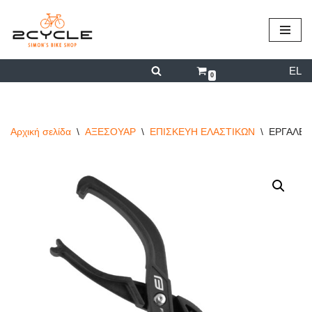
περιεχόμενο
Μεταπηδήστε
στο
EL
περιεχόμενο
0
Αρχική σελίδα
\
ΑΞΕΣΟΥΑΡ
\
ΕΠΙΣΚΕΥΗ ΕΛΑΣΤΙΚΩΝ
\
ΕΡΓΑΛΕΙ