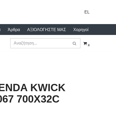
EL
α
Άρθρα
ΑΞΙΟΛΟΓΗΣΤΕ ΜΑΣ
Χορηγοί
0
KENDA KWICK
067 700X32C