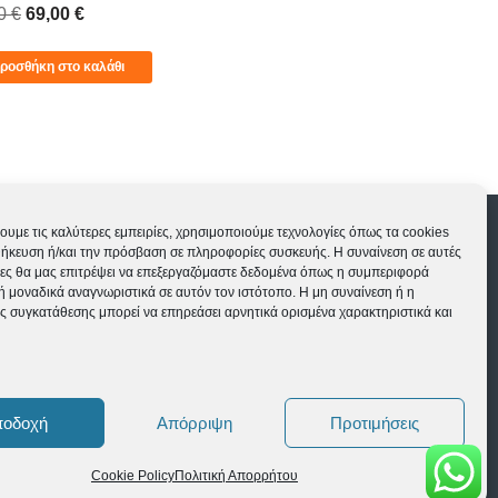
00
€
69,00
€
Προσθήκη στο 
ροσθήκη στο καλάθι
ς
Εγγύηση ποδηλάτων
ουμε τις καλύτερες εμπειρίες, χρησιμοποιούμε τεχνολογίες όπως τα cookies
θήκευση ή/και την πρόσβαση σε πληροφορίες συσκευής. Η συναίνεση σε αυτές
Δευ-Τετ-Σαβ 09:00-15:00 | Τρι-Πεμ-Παρ 10:00-
γίες θα μας επιτρέψει να επεξεργαζόμαστε δεδομένα όπως η συμπεριφορά
ή μοναδικά αναγνωριστικά σε αυτόν τον ιστότοπο. Η μη συναίνεση ή η
18:00 | Κυρ ΚΛΕΙΣΤΑ
ς συγκατάθεσης μπορεί να επηρεάσει αρνητικά ορισμένα χαρακτηριστικά και
ποδοχή
Απόρριψη
Προτιμήσεις
Cookie Policy
Πολιτική Απορρήτου