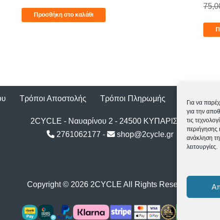
75,
Προσθήκη στο καλάθι
Π
ου
Τρόποι Αποστολής
Τρόποι Πληρωμής
Επιστροφέ
Για να παρέχ
για την απο
2CYCLE - Ναυαρίνου 2 - 24500 ΚΥΠΑΡΙΣΣΙΑ
τις τεχνολο
περιήγησης 
2761062177
-
shop@2cycle.gr
ανάκληση τη
λειτουργίες.
Copyright ©
2026 2CYCLE All Rights Reserved
Α