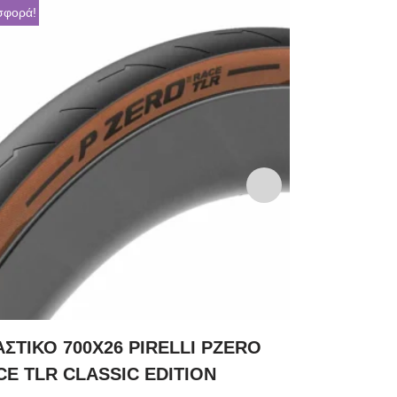
σφορά!
ΑΣΤΙΚΟ 700X26 PIRELLI PZERO
ΕΛΑΣΤΙΚΟ 
CE TLR CLASSIC EDITION
29,00
€