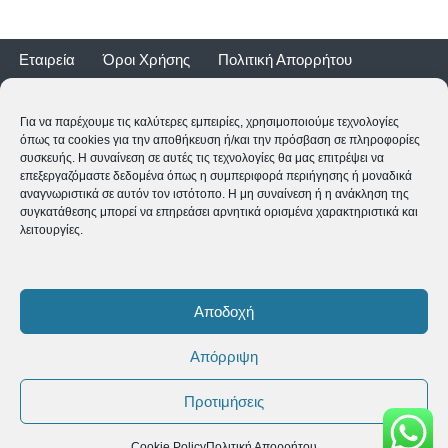
Εταιρεία
Όροι Χρήσης
Πολιτική Απορρήτου
Τρόποι Αποστολής
Τρόποι Πληρωμής
Επιστροφές
Εγγύηση ποδηλάτων
Για να παρέχουμε τις καλύτερες εμπειρίες, χρησιμοποιούμε τεχνολογίες
όπως τα cookies για την αποθήκευση ή/και την πρόσβαση σε πληροφορίες
συσκευής. Η συναίνεση σε αυτές τις τεχνολογίες θα μας επιτρέψει να
επεξεργαζόμαστε δεδομένα όπως η συμπεριφορά περιήγησης ή μοναδικά
αναγνωριστικά σε αυτόν τον ιστότοπο. Η μη συναίνεση ή η ανάκληση της
συγκατάθεσης μπορεί να επηρεάσει αρνητικά ορισμένα χαρακτηριστικά και
λειτουργίες.
2CYCLE - Ναυαρίνου 2 - 24500 ΚΥΠΑΡΙΣΣΙΑ
2761062177
-
shop@2cycle.gr
Αποδοχή
Δευ-Τετ-Σαβ 09:00-15:00 | Τρι-Πεμ-Παρ 10:00-18:00 | Κυρ
ΚΛΕΙΣΤΑ
Απόρριψη
Copyright ©
2026 2CYCLE All Rights Reserved
Προτιμήσεις
Cookie Policy
Πολιτική Απορρήτου