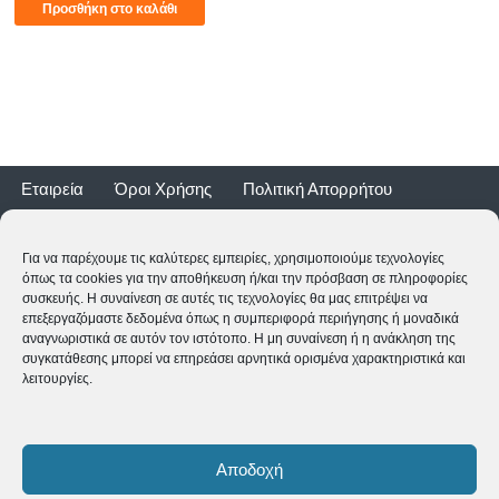
Προσθήκη στο καλάθι
Εταιρεία
Όροι Χρήσης
Πολιτική Απορρήτου
Τρόποι Αποστολής
Τρόποι Πληρωμής
Επιστροφές
Εγγύηση ποδηλάτων
Για να παρέχουμε τις καλύτερες εμπειρίες, χρησιμοποιούμε τεχνολογίες
όπως τα cookies για την αποθήκευση ή/και την πρόσβαση σε πληροφορίες
συσκευής. Η συναίνεση σε αυτές τις τεχνολογίες θα μας επιτρέψει να
επεξεργαζόμαστε δεδομένα όπως η συμπεριφορά περιήγησης ή μοναδικά
αναγνωριστικά σε αυτόν τον ιστότοπο. Η μη συναίνεση ή η ανάκληση της
συγκατάθεσης μπορεί να επηρεάσει αρνητικά ορισμένα χαρακτηριστικά και
λειτουργίες.
2CYCLE - Ναυαρίνου 2 - 24500 ΚΥΠΑΡΙΣΣΙΑ
2761062177
-
shop@2cycle.gr
Αποδοχή
Δευ-Τετ-Σαβ 09:00-15:00 | Τρι-Πεμ-Παρ 10:00-18:00 | Κυρ