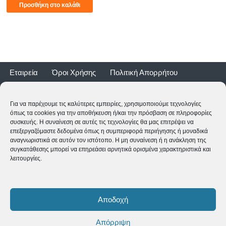
Προσθήκη στο καλάθι
Εταιρεία
Όροι Χρήσης
Πολιτική Απορρήτου
Τρόποι Αποστολής
Τρόποι Πληρωμής
Επιστροφές
Εγγύηση ποδηλάτων
Για να παρέχουμε τις καλύτερες εμπειρίες, χρησιμοποιούμε τεχνολογίες
όπως τα cookies για την αποθήκευση ή/και την πρόσβαση σε πληροφορίες
συσκευής. Η συναίνεση σε αυτές τις τεχνολογίες θα μας επιτρέψει να
επεξεργαζόμαστε δεδομένα όπως η συμπεριφορά περιήγησης ή μοναδικά
αναγνωριστικά σε αυτόν τον ιστότοπο. Η μη συναίνεση ή η ανάκληση της
συγκατάθεσης μπορεί να επηρεάσει αρνητικά ορισμένα χαρακτηριστικά και
λειτουργίες.
2CYCLE - Ναυαρίνου 2 - 24500 ΚΥΠΑΡΙΣΣΙΑ
2761062177
-
shop@2cycle.gr
Αποδοχή
Δευ-Τετ-Σαβ 09:00-15:00 | Τρι-Πεμ-Παρ 10:00-18:00 | Κυρ
ΚΛΕΙΣΤΑ
Απόρριψη