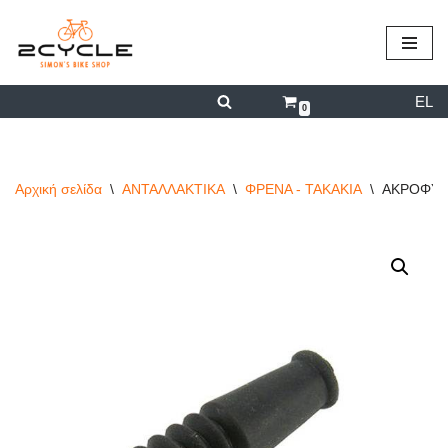
περιεχόμενο
Μεταπηδήστε
στο
EL
περιεχόμενο
0
Αρχική σελίδα
\
ΑΝΤΑΛΛΑΚΤΙΚΑ
\
ΦΡΕΝΑ - ΤΑΚΑΚΙΑ
\
ΑΚΡΟΦΥΣ