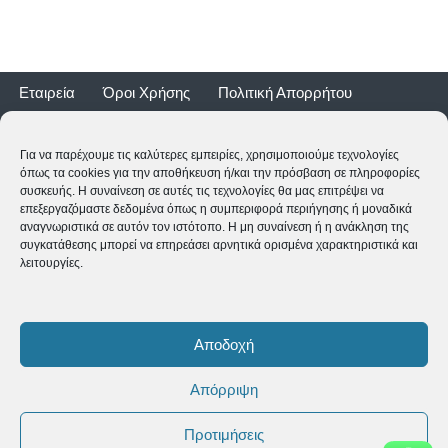
Εταιρεία
Όροι Χρήσης
Πολιτική Απορρήτου
Τρόποι Αποστολής
Τρόποι Πληρωμής
Επιστροφές
Εγγύηση ποδηλάτων
Για να παρέχουμε τις καλύτερες εμπειρίες, χρησιμοποιούμε τεχνολογίες
όπως τα cookies για την αποθήκευση ή/και την πρόσβαση σε πληροφορίες
συσκευής. Η συναίνεση σε αυτές τις τεχνολογίες θα μας επιτρέψει να
επεξεργαζόμαστε δεδομένα όπως η συμπεριφορά περιήγησης ή μοναδικά
αναγνωριστικά σε αυτόν τον ιστότοπο. Η μη συναίνεση ή η ανάκληση της
συγκατάθεσης μπορεί να επηρεάσει αρνητικά ορισμένα χαρακτηριστικά και
λειτουργίες.
2CYCLE - Ναυαρίνου 2 - 24500 ΚΥΠΑΡΙΣΣΙΑ
2761062177
-
shop@2cycle.gr
Αποδοχή
Δευ-Τετ-Σαβ 09:00-15:00 | Τρι-Πεμ-Παρ 10:00-18:00 | Κυρ
ΚΛΕΙΣΤΑ
Απόρριψη
Copyright ©
2026 2CYCLE All Rights Reserved
Προτιμήσεις